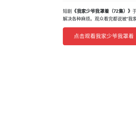
短剧
《我家少爷我罩着（72集）》
解决各种麻烦。观众看完都说被“我家
点击观看我家少爷我罩着（