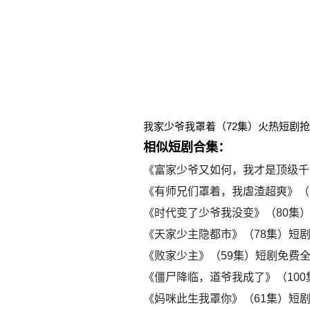
我家少爷我罩着（72集）火热短剧
相似短剧合集：
《富家少爷又如何，我才是顶级千
《有师兄们罩着，我虐渣超爽》（
《时代变了少爷我没变》（80集
《天家少主隐都市》（78集）短
《败家少主》（59集）短剧免费
《僵尸降临，道爷我成了》（10
《妈咪此生我罩你》（61集）短