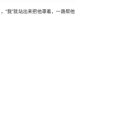
负，“我”就站出来把他罩着，一路帮他