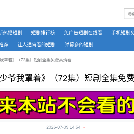
新热播短剧
短剧排行榜
免广告短剧在线看
手机短剧
推荐
让人通宵看的短剧
弹幕多的短剧
我罩着》（72集）短剧全集免费高清看
少爷我罩着》（72集）短剧全集免
2026-07-09 14:54