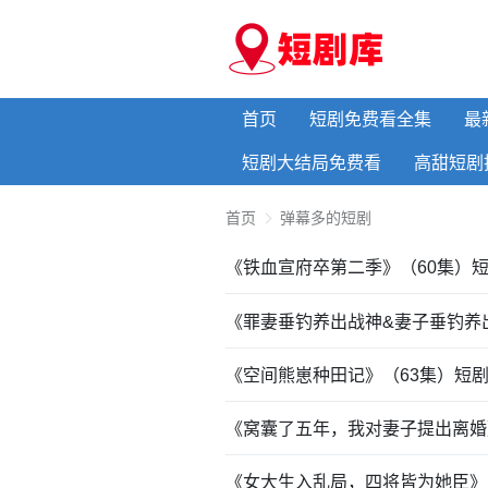
首页
短剧免费看全集
最
短剧大结局免费看
高甜短剧
首页
弹幕多的短剧
《铁血宣府卒第二季》（60集）
《罪妻垂钓养出战神&妻子垂钓养
《空间熊崽种田记》（63集）短
《窝囊了五年，我对妻子提出离婚
《女大生入乱局，四将皆为她臣》