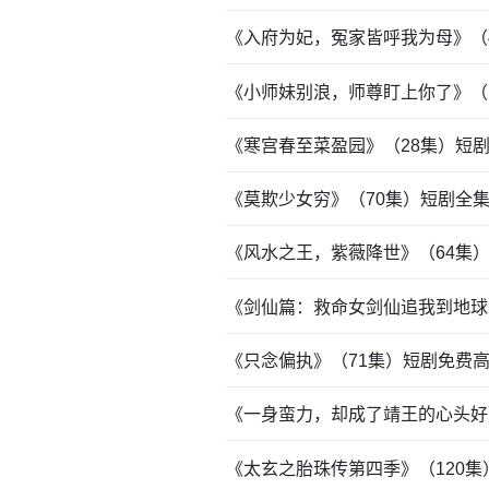
《入府为妃，冤家皆呼我为母》（
《小师妹别浪，师尊盯上你了》（
《寒宫春至菜盈园》（28集）短
《莫欺少女穷》（70集）短剧全
《风水之王，紫薇降世》（64集
《剑仙篇：救命女剑仙追我到地球
《只念偏执》（71集）短剧免费
《一身蛮力，却成了靖王的心头好
《太玄之胎珠传第四季》（120