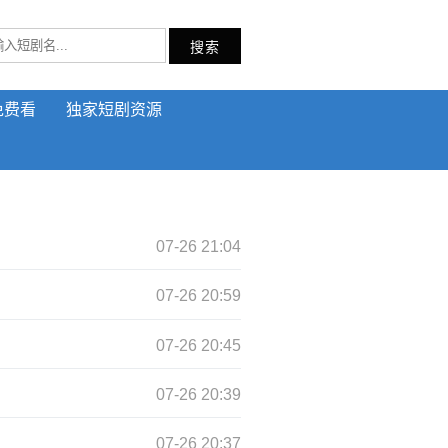
搜索
免费看
独家短剧资源
07-26 21:04
07-26 20:59
07-26 20:45
07-26 20:39
07-26 20:37