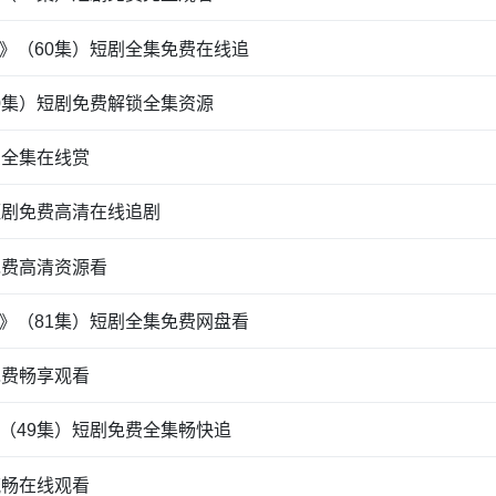
》（60集）短剧全集免费在线追
0集）短剧免费解锁全集资源
费全集在线赏
短剧免费高清在线追剧
免费高清资源看
》（81集）短剧全集免费网盘看
免费畅享观看
（49集）短剧免费全集畅快追
流畅在线观看