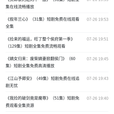
集在线流畅播放
《叙年兰心》（31集）短剧免费在线观看
07-26 19:53
全集
《捡来的福运，旺了整个侯府第一季》
07-26 19:51
（129集）短剧全集免费流畅观看
《嫡女归来：废柴嫡妻掀翻侯门》（60
07-26 19:45
集）短剧全集免费高清播放
《江山予卿安》（49集）短剧免费在线追
07-26 19:43
剧无忧
《我捡的破剑竟是魔尊》（51集）短剧免
07-26 19:40
费观看全集资源