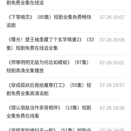
剧免费全集在线追
《下等暗恋》（80集）短剧全集免费畅快
07-26 20:07
追剧
《曝光！楚王袖里藏了个玄学萌妻2》（33
07-26 20:06
集）短剧免费在线追全集
《师尊明明无敌为何怂如蝼蚁》（97集）
07-26 20:01
短剧高清全集播放
《穿成狐妖后我给魔尊打工》（55集）短
07-26 19:57
剧免费全集高清追剧
《错认宿敌当作亲哥相伴》（13集）短剧
07-26 19:56
全集免费在线看
《货郎家的媳妇不一般》（51集）短剧全
07-26 19:55