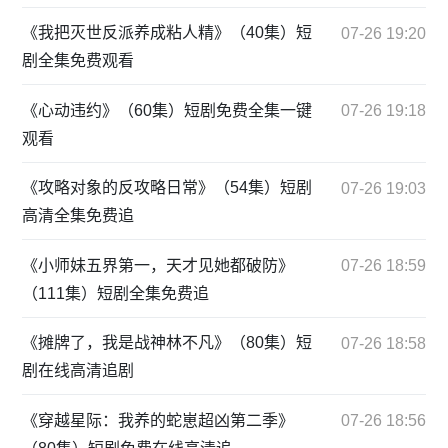
《我把灭世反派养成粘人精》（40集）短
07-26 19:20
剧全集免费观看
《心动违约》（60集）短剧免费全集一键
07-26 19:18
观看
《攻略对象的反攻略日常》（54集）短剧
07-26 19:03
高清全集免费追
《小师妹五界第一，天才见她都破防》
07-26 18:59
（111集）短剧全集免费追
《摊牌了，我是战神林不凡》（80集）短
07-26 18:58
剧在线高清追剧
《穿越星际：我养的蛇崽超凶第二季》
07-26 18:56