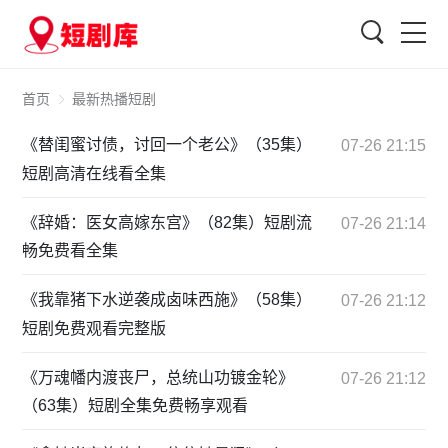
搜索
首页
最新热播短剧
《替闺蜜讨债，讨回一个老公》（35集）
07-26 21:15
短剧高清在线看全集
《辞婚：医女高嫁东宫》（82集）短剧流
07-26 21:14
畅免费看全集
《我靠猪下水逆袭成卤味西施》（58集）
07-26 21:12
短剧免费观看完整版
《万魂幡内渡丧尸，总统山功镀金轮》
07-26 21:12
（63集）短剧全集免费畅享观看