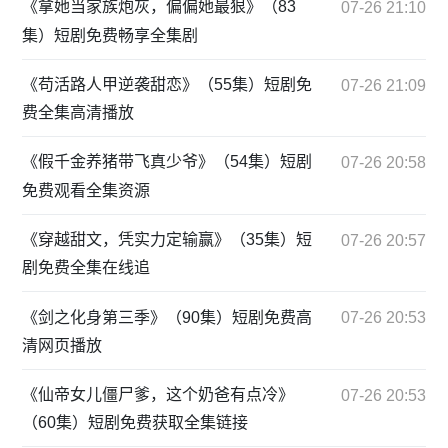
《拿她当家族炮灰，偏偏她最狠》（83
07-26 21:10
集）短剧免费畅享全集剧
《苟活路人甲逆袭甜恋》（55集）短剧免
07-26 21:09
费全集高清播放
《假千金养猪带飞真少爷》（54集）短剧
07-26 20:58
免费观看全集资源
《穿越甜文，凭实力定输赢》（35集）短
07-26 20:57
剧免费全集在线追
《剑之化身第三季》（90集）短剧免费高
07-26 20:53
清网页播放
《仙帝女儿僵尸爹，这个奶爸有点冷》
07-26 20:53
（60集）短剧免费获取全集链接