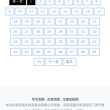
第一页
1
2
3
4
5
6
7
8
9
10
11
12
13
14
15
16
17
18
19
20
21
22
23
24
25
26
27
28
29
30
31
32
33
34
35
36
37
38
39
40
41
42
43
44
45
46
47
48
49
50
下一页
尾页
夸克地图
|
百度地图
|
全集短剧网
本站所有资源全部采集自网络公开网盘，如若采集的资源侵犯了原作者