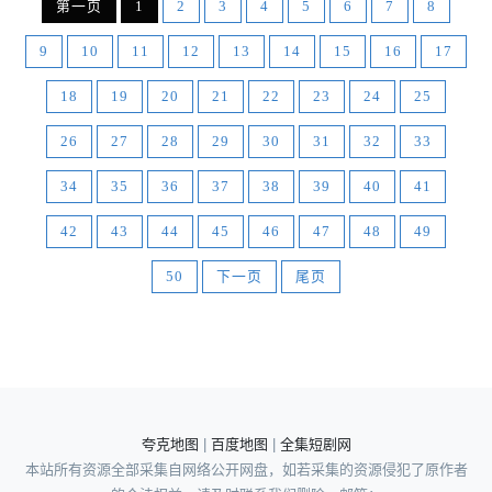
第一页
1
2
3
4
5
6
7
8
9
10
11
12
13
14
15
16
17
18
19
20
21
22
23
24
25
26
27
28
29
30
31
32
33
34
35
36
37
38
39
40
41
42
43
44
45
46
47
48
49
50
下一页
尾页
夸克地图
|
百度地图
|
全集短剧网
本站所有资源全部采集自网络公开网盘，如若采集的资源侵犯了原作者