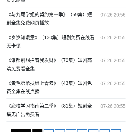
集无删减
《与九尾学姐的契约第一季》（59集）短
07-26 20:56
剧全集免费网页播放
《岁岁知暖意》（130集）短剧免费在线看
07-26 20:55
无卡顿
《谁都别想拦着我发财》（70集）短剧高
07-26 20:55
清免费看全集
《黄毛弟弟扶姐上青云》（43集）短剧免
07-26 20:55
费全集在线点播
《魔校学习指南第二季》（81集）短剧全
07-26 20:55
集无广告免费看