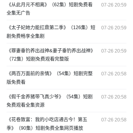
《从此月元不相离》（62集）短剧免费看
07-26 20:59
全集无广告
《太子妃她力能扛鼎第二季》（126集）短
07-26 20:59
剧免费畅享全集剧
《罪妻垂钓养出战神&妻子垂钓养出战神》
07-26 20:59
（72集）短剧免费观看完整版
《两百万面前的亲情》（54集）短剧完整
07-26 20:58
版免费看
《假千金养猪带飞真少爷》（54集）短剧
07-26 20:58
免费观看全集资源
《花卷致富：我的小吃店通古今！第五
07-26 20:58
季》（90集）短剧免费全集网页播放