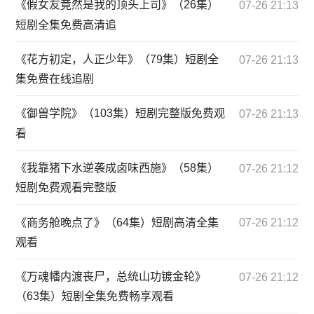
《假女友竟然是我的顶头上司》（26集）
07-26 21:13
短剧全集免费高清追
《花方初定，人正少年》（79集）短剧全
07-26 21:13
集免费在线追剧
《御兽学院》（103集）短剧完整版免费观
07-26 21:13
看
《我靠猪下水逆袭成卤味西施》（58集）
07-26 21:12
短剧免费观看完整版
《商务舱晚点了》（64集）短剧高清全集
07-26 21:12
观看
《万魂幡内渡丧尸，总统山功镀金轮》
07-26 21:12
（63集）短剧全集免费畅享观看