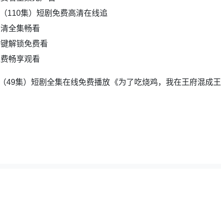
（110集）短剧免费高清在线追
高清全集畅看
一键解锁免费看
免费畅享观看
（49集）短剧全集在线免费播放
夸克地图
|
百度地图
|
全集短剧网
，如若采集的资源侵犯了原作者的合法权益，请及时联系我们删除。邮箱：wuyong9