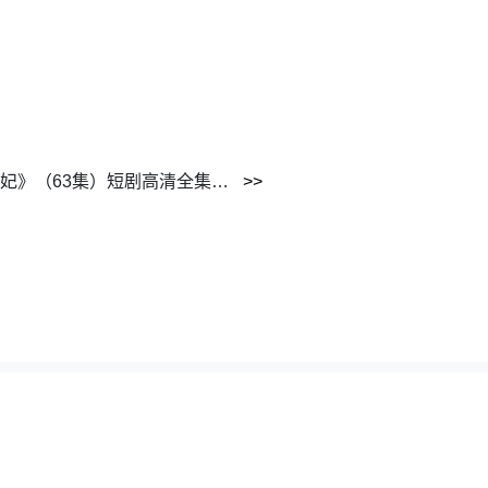
《为了吃烧鸡，我在王府混成王妃》（63集）短剧高清全集免费追
62195351@gmail.com