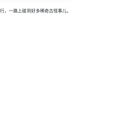
续西行，一路上碰到好多稀奇古怪事儿，