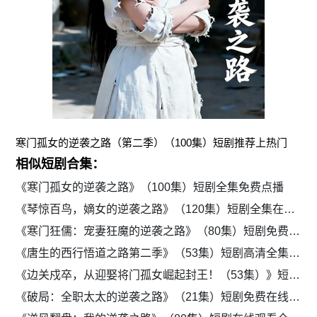
寒门孤女的逆袭之路（第二季）（100集）短剧推荐上热门
相似短剧合集：
《寒门孤女的逆袭之路》（100集）短剧全集免费点播
《琴惊百鸟，嫡女的逆袭之路》（120集）短剧全集在线高清观看
《寒门狂儒：宠妻狂魔的逆袭之路》（80集）短剧免费完整版观看
《唐生的西行悟道之路第二季》（53集）短剧高清全集在线追剧
《边关戍卒，从迎娶将门孤女崛起封王！（53集）》短剧完整版免费观看
《破局：全职太太的逆袭之路》（21集）短剧免费在线观看完整版