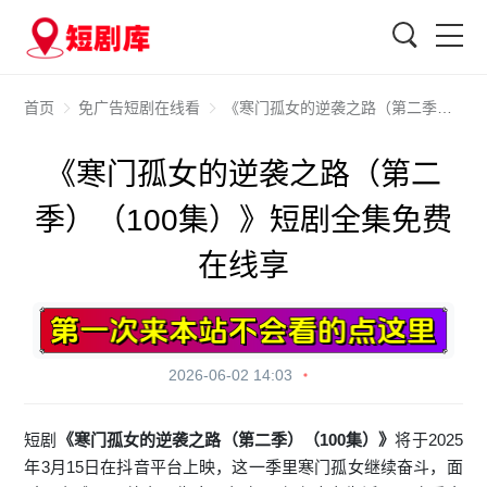
搜索
首页
免广告短剧在线看
《寒门孤女的逆袭之路（第二季）（100集）》短剧全集免费在线享
《寒门孤女的逆袭之路（第二
季）（100集）》短剧全集免费
在线享
2026-06-02 14:03
短剧
《寒门孤女的逆袭之路（第二季）（100集）》
将于2025
年3月15日在抖音平台上映，这一季里寒门孤女继续奋斗，面