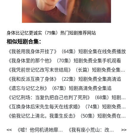
身体比记忆更诚实（79集）热门短剧推荐网站
相似短剧合集：
《我爸用我身体开挂了》（64集）短剧全集在线免费播放
《我身体里的那个他》（70集）短剧免费全集手机观看
《我凭前世记忆改写末世结局》（长篇）短剧免费全集网页追看
《我和反派互换了身体》（22集）短剧免费全集高清追
《遗忘与记忆之秋》（67集）短剧高清免费全集追
《记忆刑场：当复仇把自己也判了死刑》（68集）短剧免费在线赏全集
《互换身体后宋先生每天在线求婚》（74集）短剧免费观看全集无删减
《偷我记忆上清北，我重生反击》（50集）短剧免费在线畅享全集
《嘘！他伺机诱她靡靡》（60集）短剧全集免费网页看
《我有座小荒山：改造10A级景区》（82集）短剧全集免费观看