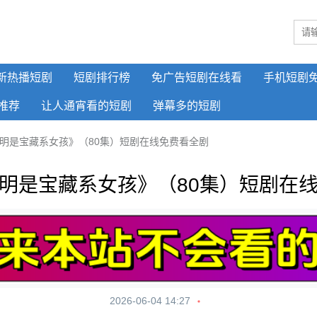
新热播短剧
短剧排行榜
免广告短剧在线看
手机短剧
推荐
让人通宵看的短剧
弹幕多的短剧
明是宝藏系女孩》（80集）短剧在线免费看全剧
明是宝藏系女孩》（80集）短剧在
2026-06-04 14:27