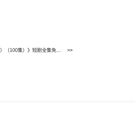
《寒门孤女的逆袭之路（第二季）（100集）》短剧全集免费在线享
62195351@gmail.com