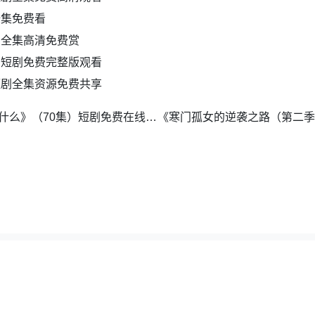
全集免费看
剧全集高清免费赏
）短剧免费完整版观看
短剧全集资源免费共享
《修炼后我无敌了你瞒着我干什么》（70集）短剧免费在线追看
夸克地图
|
百度地图
|
全集短剧网
，如若采集的资源侵犯了原作者的合法权益，请及时联系我们删除。邮箱：wuyong9