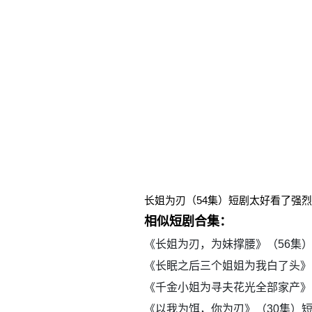
长姐为刃（54集）短剧太好看了强
相似短剧合集：
《长姐为刃，为妹撑腰》（56集
《长眠之后三个姐姐为我白了头》
《千金小姐为寻夫花光全部家产》
《以我为饵，你为刃》（30集）