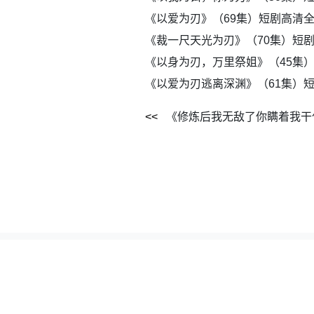
《以爱为刃》（69集）短剧高清
《裁一尺天光为刃》（70集）短
《以身为刃，万里祭姐》（45集
《以爱为刃逃离深渊》（61集）
本站所有资源全部采集自网络公开网盘