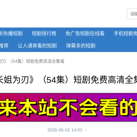
新热播短剧
短剧排行榜
免广告短剧在线看
手机短剧
推荐
让人通宵看的短剧
弹幕多的短剧
刃》（54集）短剧免费高清全集看
长姐为刃》（54集）短剧免费高清全
2026-06-02 14:03