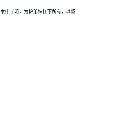
为家中长姐，为护弟妹扛下所有，以坚