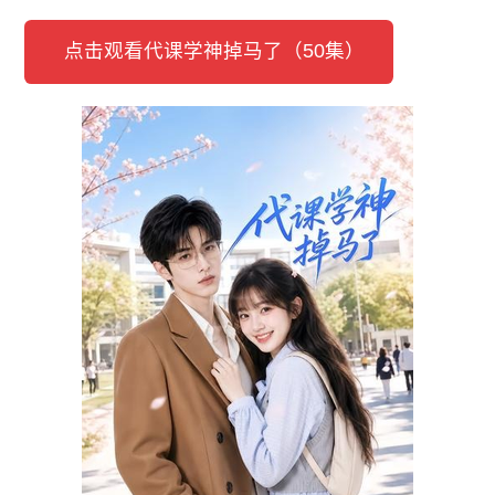
点击观看代课学神掉马了（50集）