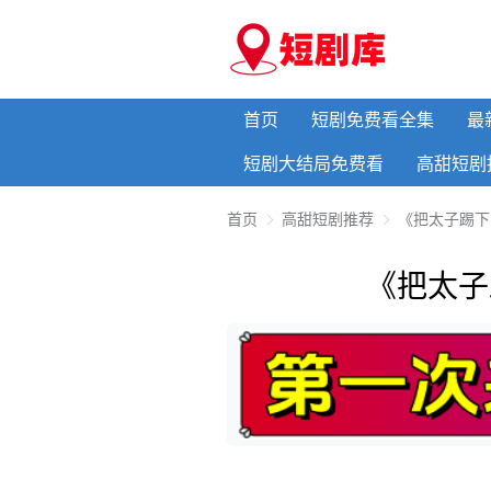
首页
短剧免费看全集
最
短剧大结局免费看
高甜短剧
首页
高甜短剧推荐
《把太子踢下
《把太子