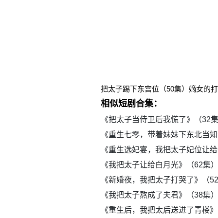
把太子踢下东宫位（50集）嫡女的
相似短剧合集：
《把太子当侍卫后我慌了》（32
《重生七零，带着妹妹下东北当知
《重生选妃宴，我把太子妃位让给
《我把太子让给白月光》（62集
《新婚夜，我把太子打哭了》（5
《我把太子熬成了夫君》（38集
《重生后，我把太后送进了青楼》