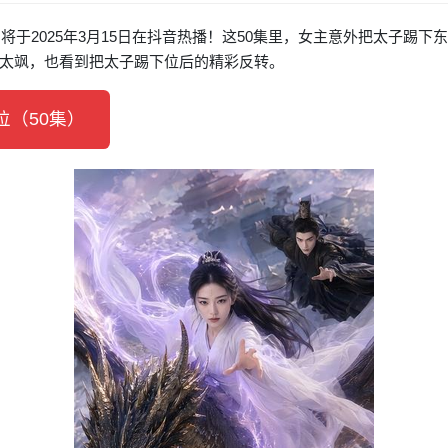
》
将于2025年3月15日在抖音热播！这50集里，女主意外把太子踢
太飒，也看到把太子踢下位后的精彩反转。
（50集）