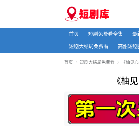
首页
短剧免费看全集
最
短剧大结局免费看
高甜短剧
首页
短剧大结局免费看
《柚见心
《柚见