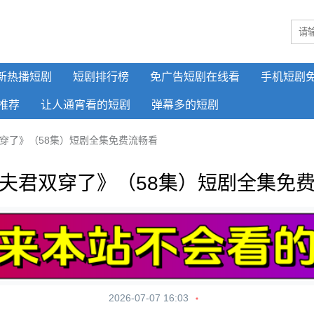
新热播短剧
短剧排行榜
免广告短剧在线看
手机短剧
推荐
让人通宵看的短剧
弹幕多的短剧
穿了》（58集）短剧全集免费流畅看
夫君双穿了》（58集）短剧全集免
2026-07-07 16:03