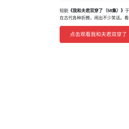
短剧
《我和夫君双穿了（58集）》
于
在古代各种折腾，闹出不少笑话。看
点击观看我和夫君双穿了（