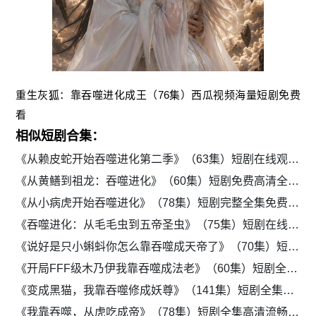
重生灰狐：靠吞噬进化成王（76集）西瓜视频海量短剧免费
看
相似短剧合集：
《从赖皮蛇开始吞噬进化第二季》（63集）短剧在线观看全集免费
《从黄鳝到祖龙：吞噬进化》（60集）短剧免费高清全集观看
《从小病虎开始吞噬进化》（78集）短剧完整全集免费欣赏
《吞噬进化：从毛毛虫到五帝圣虫》（75集）短剧在线免费追全集
《说好是只小蝌蚪你怎么靠吞噬成天帝了》（70集）短剧免费在线追剧
《开局FFF级木乃伊我靠吞噬成法老》（60集）短剧全集免费高清追
《变成黑猫，我靠吞噬修成妖尊》（141集）短剧全集免费在线看
《我靠吞噬，从虎吃成帝》（78集）短剧全集高清流畅播放