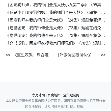
《团宠狗师妹，我的师门全是大妖小九第二季》（95集）短剧免费畅享全集
《我是小九团宠狗师妹，我的师门全是大妖》（59集）短剧网盘免费在线观看
《团宠狗师妹我的师门全是大妖》（24集）短剧免费解锁全集资源
《隐世团宠：我的师傅全是大佬》（73集）短剧在线免费看全集
《隐世团宠：我的师傅全是大佬》（73集）短剧全集免费观看
《穿书成狗，团宠师妹拯救宗门师兄们》（78集）短剧全集免费在线观
《重生灰狐：靠吞噬进化成王》（76集）短剧免费观看全集内容
《外派调回被误认保洁，我摊牌惊翻众人》（48集）短剧免费畅享全集
夸克地图
|
百度地图
|
全集短剧网
本站所有资源全部采集自网络公开网盘，如若采集的资源侵犯了原作者
的合法权益，请及时联系我们删除。邮箱：