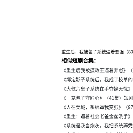
重生后，我被包子系统逼着变强（8
相似短剧合集：
《重生后我被摄政王逼着养崽》（
《绑定影子系统后，我成了校草的
《大乾六皇子系统在手夺嫡无忧》
《一笼包子守匠心》（41集）短
《人在莞城，系统逼我变强》（9
《重生：逼着社会老爸金盆洗手》
《系统逼我当炮灰，我把系统薅秃