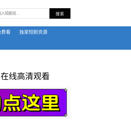
搜索
免费看
独家短剧资源
剧在线高清观看