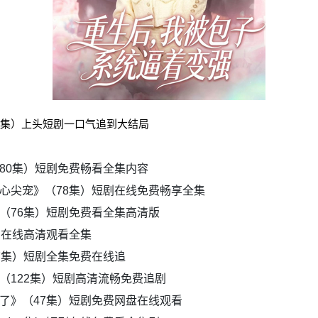
0集）上头短剧一口气追到大结局
80集）短剧免费畅看全集内容
心尖宠》（78集）短剧在线免费畅享全集
（76集）短剧免费看全集高清版
剧在线高清观看全集
7集）短剧全集免费在线追
（122集）短剧高清流畅免费追剧
了》（47集）短剧免费网盘在线观看