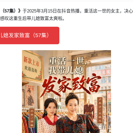
（57集）》
于2025年3月15日在抖音热播，重活这一世的女主，
都感叹这重生后带儿媳致富太爽啦。
媳发家致富（57集）