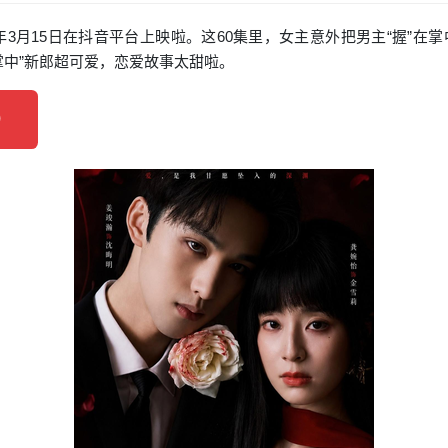
5年3月15日在抖音平台上映啦。这60集里，女主意外把男主“握”
掌中”新郎超可爱，恋爱故事太甜啦。
）