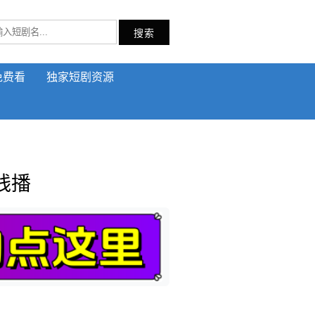
搜索
免费看
独家短剧资源
线播