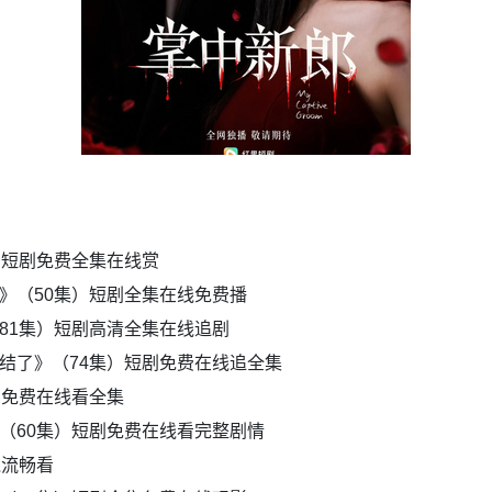
）短剧免费全集在线赏
》（50集）短剧全集在线免费播
81集）短剧高清全集在线追剧
结了》（74集）短剧免费在线追全集
剧免费在线看全集
（60集）短剧免费在线看完整剧情
线流畅看