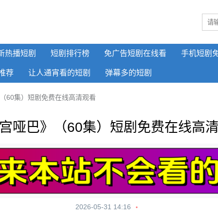
新热播短剧
短剧排行榜
免广告短剧在线看
手机短剧
推荐
让人通宵看的短剧
弹幕多的短剧
（60集）短剧免费在线高清观看
宫哑巴》（60集）短剧免费在线高
2026-05-31 14:16