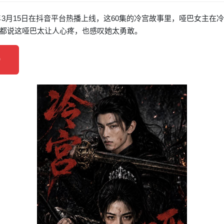
5年3月15日在抖音平台热播上线，这60集的冷宫故事里，哑巴女主
都说这哑巴太让人心疼，也感叹她太勇敢。
）