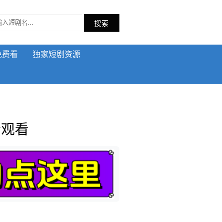
搜索
免费看
独家短剧资源
清观看