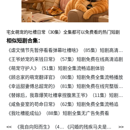
宅女萌宠的吐槽日常（30集）全集都可以免费看的热门短剧
相似短剧合集：
《虐文情节先暂停看看弹幕吐槽啥》（85集）短剧高清流畅吐槽不停歇
《王爷娇宠的来钱日常》（57集）短剧免费在线高清追剧
《萌宠守护人》（51集）短剧全集流畅追剧体验
《顾总家的萌宠翻译官》（80集）短剧免费全集流畅播放
《幸运甜妻傅总超宠的》（81集）短剧免费在线完整版追剧
《替嫁后，我靠爆笑吐槽拿捏腹黑王爷》（11集）短剧免费高清追剧
《咸鱼妾室的苟命日常》（62集）短剧免费全集流畅追
《我吐槽能成仙》（88集）短剧全集无广告免费看
《我自向阳而生》（40集）短剧免费全集高清追剧体验
《闪婚的残疾马夫是镇北王》（49集）短剧全集在线免费播放