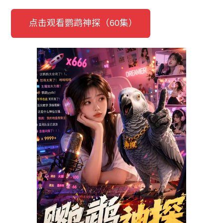
点击观看鹦鹉神探（60集）