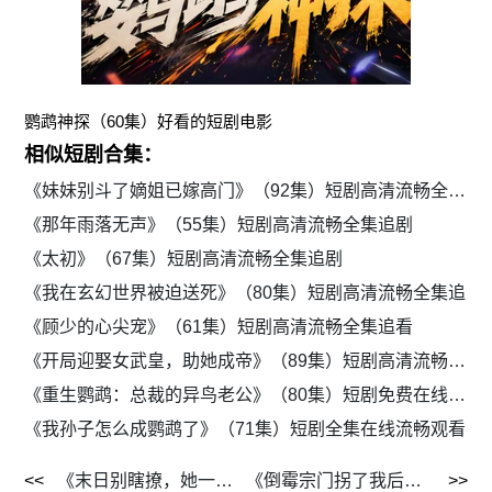
鹦鹉神探（60集）好看的短剧电影
相似短剧合集：
《妹妹别斗了嫡姐已嫁高门》（92集）短剧高清流畅全集追剧
《那年雨落无声》（55集）短剧高清流畅全集追剧
《太初》（67集）短剧高清流畅全集追剧
《我在玄幻世界被迫送死》（80集）短剧高清流畅全集追
《顾少的心尖宠》（61集）短剧高清流畅全集追看
《开局迎娶女武皇，助她成帝》（89集）短剧高清流畅全集追看
《重生鹦鹉：总裁的异鸟老公》（80集）短剧免费在线高清追剧
《我孙子怎么成鹦鹉了》（71集）短剧全集在线流畅观看
《末日别瞎撩，她一言不合雷爆全球》（69集）短剧免费全集在线赏
《倒霉宗门拐了我后，旺到全员飞》（68集）短剧在线免费看全集