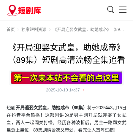
搜索
首页
独家短剧资源
《开局迎娶女武皇，助她成帝》（89集）短剧高清流畅全集追看
《开局迎娶女武皇，助她成帝》
（89集）短剧高清流畅全集追看
2025-10-19 14:37
短剧
开局迎娶女武皇，助她成帝（89集）
将于2025年3月15日
在抖音平台热播！这部剧讲的是男主刚开局就迎娶了女武
皇，两人一起闯关打怪，经历各种波折后，男主一路帮女武
皇登上皇位，89集剧情紧凑又带劲，看完让人直呼过瘾！