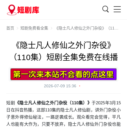
搜索
首页
短剧免费看全集
《隐士凡人修仙之外门杂役》（110集）短剧全集免费在线播
《隐士凡人修仙之外门杂役》
（110集）短剧全集免费在线播
2026-07-09 15:36
短剧
《隐士凡人修仙之外门杂役（110集）》
于2025年3月15
日在抖音热播，这部110集的隐士凡人修仙剧，讲外门杂役小
子意外得修仙秘法，一路逆袭成长。观众看完会觉得，平凡
人也能有大作为，只要不放弃，隐士凡人修仙外门杂役也能