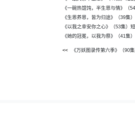
《一碗热馄饨，半生恩与情》（5
《生恩养恩，皆为归途》（39集
《以我之幸安你之心》（53集）
《她的冠冕，以我为祭》（41集
《万妖图录传第六季》（90
本站所有资源全部采集自网络公开网盘