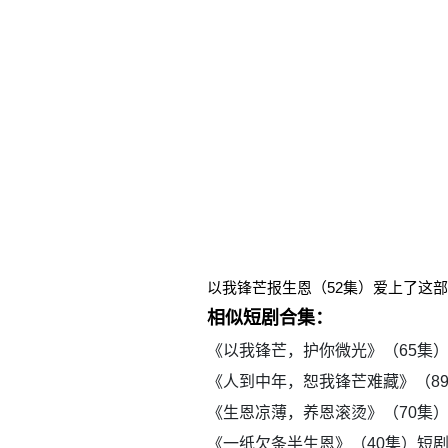
以我锋芒报生恩（52集）爱上了这
相似短剧合集：
《以我锋芒，护你微光》（65集
《人到中年，恕我锋芒难藏》（8
《生恩凉薄，养恩滚烫》（70集
《一纸欠条半生恩》（40集）短