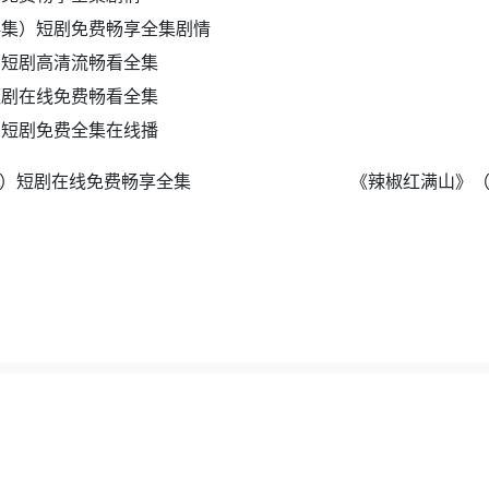
4集）短剧免费畅享全集剧情
）短剧高清流畅看全集
短剧在线免费畅看全集
）短剧免费全集在线播
集）短剧在线免费畅享全集
《辣椒红满山》（
夸克地图
|
百度地图
|
全集短剧网
，如若采集的资源侵犯了原作者的合法权益，请及时联系我们删除。邮箱：wuyong9