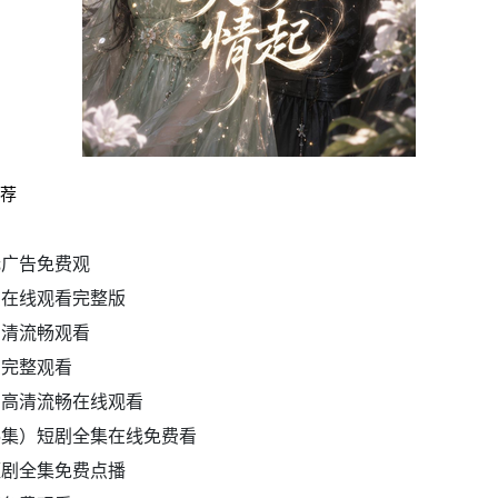
推荐
无广告免费观
费在线观看完整版
高清流畅观看
费完整观看
剧高清流畅在线观看
5集）短剧全集在线免费看
短剧全集免费点播