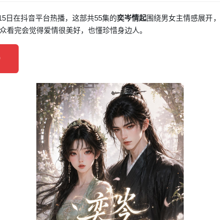
月15日在抖音平台热播，这部共55集的
奕岑情起
围绕男女主情感展开
众看完会觉得爱情很美好，也懂珍惜身边人。
）