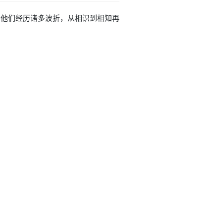
，他们经历诸多波折，从相识到相知再