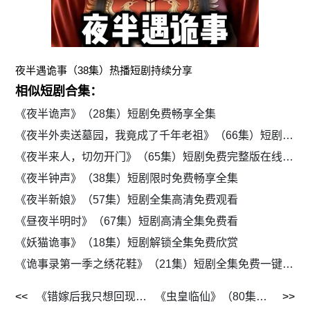
夜半遇诡事（38集）热播短剧持续分享
相似短剧合集：
《夜半诡声》（28集）短剧免费畅享全集
《夜半外卖送墓园，我竟成了千年老祖》（66集）短剧免费追剧全集
《夜半来人，切勿开门》（65集）短剧免费完整版在线追剧
《夜半钟声》（38集）短剧限时免费畅享全集
《夜半新娘》（57集）短剧全集高清免费观看
《昼夜半明时》（67集）短剧高清全集免费看
《妖猫诡事》（18集）短剧解锁全集免费欣赏
《诡事录第一季之绣花鞋》（21集）短剧全集免费一键解锁
《错嫁后我只想回现代》（33集）短剧免费在线观看全集
《虫皇临仙》（80集）短剧在线免费看全集