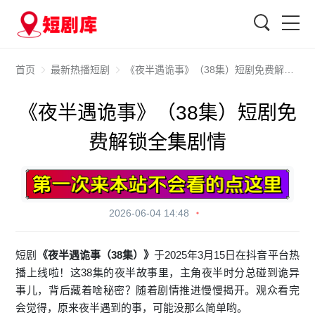
搜索
首页
最新热播短剧
《夜半遇诡事》（38集）短剧免费解锁全集剧情
《夜半遇诡事》（38集）短剧免
费解锁全集剧情
2026-06-04 14:48
短剧
《夜半遇诡事（38集）》
于2025年3月15日在抖音平台热
播上线啦！这38集的夜半故事里，主角夜半时分总碰到诡异
事儿，背后藏着啥秘密？随着剧情推进慢慢揭开。观众看完
会觉得，原来夜半遇到的事，可能没那么简单哟。