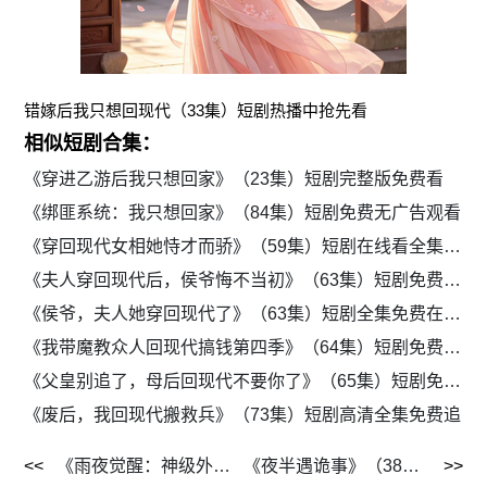
错嫁后我只想回现代（33集）短剧热播中抢先看
相似短剧合集：
《穿进乙游后我只想回家》（23集）短剧完整版免费看
《绑匪系统：我只想回家》（84集）短剧免费无广告观看
《穿回现代女相她恃才而骄》（59集）短剧在线看全集流畅
《夫人穿回现代后，侯爷悔不当初》（63集）短剧免费在线高清追剧
《侯爷，夫人她穿回现代了》（63集）短剧全集免费在线赏鉴
《我带魔教众人回现代搞钱第四季》（64集）短剧免费畅享全集
《父皇别追了，母后回现代不要你了》（65集）短剧免费畅享高清剧
《废后，我回现代搬救兵》（73集）短剧高清全集免费追
《雨夜觉醒：神级外卖员逆天改命》（30集）短剧全集免费在线追剧
《夜半遇诡事》（38集）短剧免费解锁全集剧情