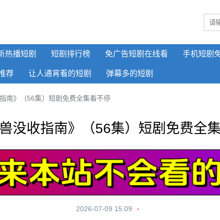
新热播短剧
短剧排行榜
免广告短剧在线看
手机短剧
推荐
让人通宵看的短剧
弹幕多的短剧
指南》（56集）短剧免费全集看不停
兽没收指南》（56集）短剧免费全
2026-07-09 15:09