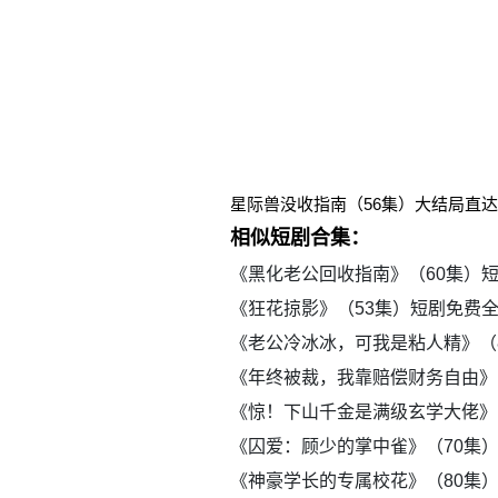
星际兽没收指南（56集）大结局直
相似短剧合集：
《黑化老公回收指南》（60集）
《狂花掠影》（53集）短剧免费
《老公冷冰冰，可我是粘人精》（
《年终被裁，我靠赔偿财务自由》
《惊！下山千金是满级玄学大佬》
《囚爱：顾少的掌中雀》（70集
《神豪学长的专属校花》（80集