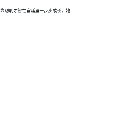
皎皎靠聪明才智在宫廷里一步步成长，她