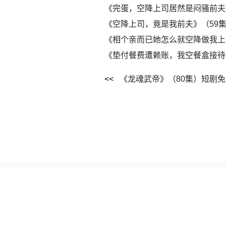
《完蛋，空降上司居然是闷骚前夫
《空降上司，竟是我前夫》（59
《相个亲而已她怎么就空降做我上
《垫付餐费遭赖账，我空餐盒接待
《龙魂武帝》（80集）短剧
本站所有资源全部采集自网络公开网盘