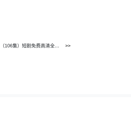
《我与女帝的快乐生活第一季》（106集）短剧免费高清全集追剧
62195351@gmail.com