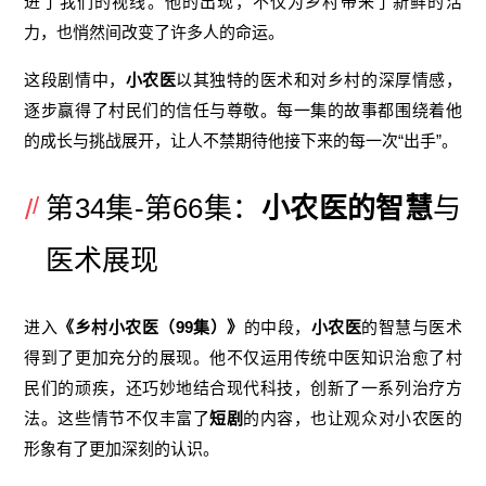
进了我们的视线。他的出现，不仅为乡村带来了新鲜的活
力，也悄然间改变了许多人的命运。
这段剧情中，
小农医
以其独特的医术和对乡村的深厚情感，
逐步赢得了村民们的信任与尊敬。每一集的故事都围绕着他
的成长与挑战展开，让人不禁期待他接下来的每一次“出手”。
第34集-第66集：
小农医的智慧
与
医术展现
进入
《乡村小农医（99集）》
的中段，
小农医
的智慧与医术
得到了更加充分的展现。他不仅运用传统中医知识治愈了村
民们的顽疾，还巧妙地结合现代科技，创新了一系列治疗方
法。这些情节不仅丰富了
短剧
的内容，也让观众对小农医的
形象有了更加深刻的认识。