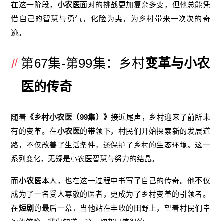
在这一阶段，
小农医
面对的挑战更加复杂多变，但他总能凭
借自己的智慧与勇气，化险为夷，为乡村带来一次次的奇
迹。
第67集-第99集：乡村
变革与小农
医的传奇
随着
《乡村小农医（99集）》
接近尾声，乡村迎来了前所未
有的变革。在
小农医
的带领下，村民们开始探索新的发展道
路，不仅改善了生活条件，还保护了乡村的生态环境。这一
系列变化，无疑是小农医智慧与努力的结晶。
而
小农医
本人，也在这一过程中书写了自己的传奇。他不仅
成为了一名受人尊敬的医者，更成为了乡村变革的引领者。
在
短剧
的最后一幕，当他站在丰收的田野上，望着村民们幸