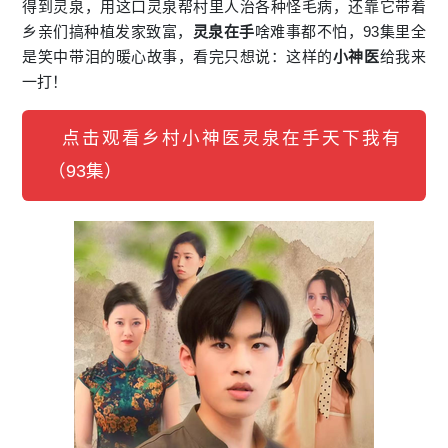
得到灵泉，用这口灵泉帮村里人治各种怪毛病，还靠它带着
乡亲们搞种植发家致富，
灵泉在手
啥难事都不怕，93集里全
是笑中带泪的暖心故事，看完只想说：这样的
小神医
给我来
一打！
点击观看乡村小神医灵泉在手天下我有
（93集）