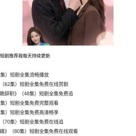
）短剧推荐我每天持续更新
6集）短剧全集流畅播放
（62集）短剧全集免费在线赏剧
跪辞职》（48集）短剧全集免费追
3集）短剧全集免费完整观看
3集）短剧全集免费高清畅享
（70集）短剧全集免费在线追
婿》（80集）短剧全集免费在线观看