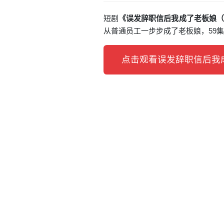
短剧
《误发辞职信后我成了老板娘（
从普通员工一步步成了老板娘，59
点击观看误发辞职信后我成