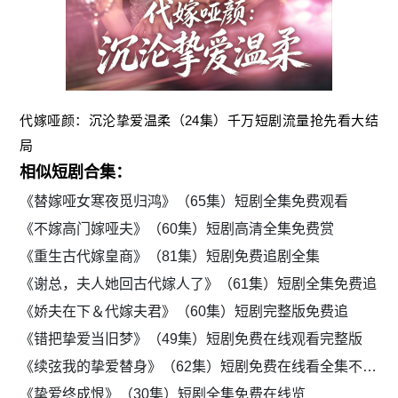
代嫁哑颜：沉沦挚爱温柔（24集）千万短剧流量抢先看大结
局
相似短剧合集：
《替嫁哑女寒夜觅归鸿》（65集）短剧全集免费观看
《不嫁高门嫁哑夫》（60集）短剧高清全集免费赏
《重生古代嫁皇商》（81集）短剧免费追剧全集
《谢总，夫人她回古代嫁人了》（61集）短剧全集免费追
《娇夫在下＆代嫁夫君》（60集）短剧完整版免费追
《错把挚爱当旧梦》（49集）短剧免费在线观看完整版
《续弦我的挚爱替身》（62集）短剧免费在线看全集不卡顿
《挚爱终成恨》（30集）短剧全集免费在线览