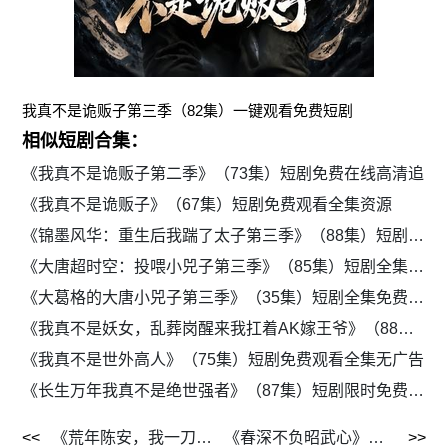
我真不是诡贩子第三季（82集）一键观看免费短剧
相似短剧合集：
《我真不是诡贩子第二季》（73集）短剧免费在线高清追
《我真不是诡贩子》（67集）短剧免费观看全集资源
《锦墨风华：重生后我踹了太子第三季》（88集）短剧免费在线观看全集
《大唐超时空：投喂小兕子第三季》（85集）短剧全集免费在线播放
《大葛格的大唐小兕子第三季》（35集）短剧全集免费在线畅享
《我真不是妖女，乱葬岗醒来我扛着AK嫁王爷》（88集）短剧免费观看全集版
《我真不是世外高人》（75集）短剧免费观看全集无广告
《长生万年我真不是绝世强者》（87集）短剧限时免费观看全集
《荒年陈安，我一刀一弓喂饱满仓》（48集）短剧免费完整版观看
《春深不负昭武心》（60集）短剧免费高清追看