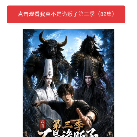
点击观看我真不是诡贩子第三季（82集）