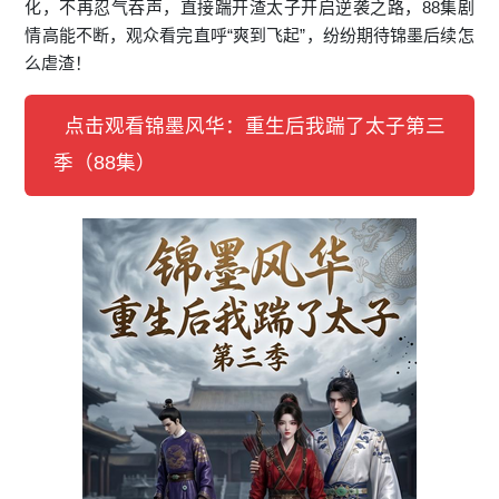
化，不再忍气吞声，直接踹开渣太子开启逆袭之路，88集剧
情高能不断，观众看完直呼“爽到飞起”，纷纷期待锦墨后续怎
么虐渣！
点击观看锦墨风华：重生后我踹了太子第三
季（88集）