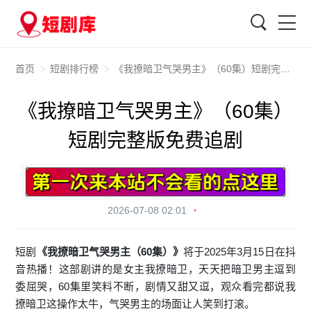
搜索
首页
短剧排行榜
《我撩暗卫气哭男主》（60集）短剧完整版免费追剧
《我撩暗卫气哭男主》（60集）
短剧完整版免费追剧
2026-07-08 02:01
短剧
《我撩暗卫气哭男主（60集）》
将于2025年3月15日在抖
音热播！这部剧讲的是女主我撩暗卫，天天把暗卫男主逗到
委屈哭，60集里笑料不断，剧情又甜又逗，观众看完都说我
撩暗卫这操作太牛，气哭男主的场面让人笑到打滚。