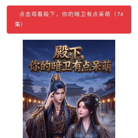
点击观看殿下，你的暗卫有点呆萌（74
集）