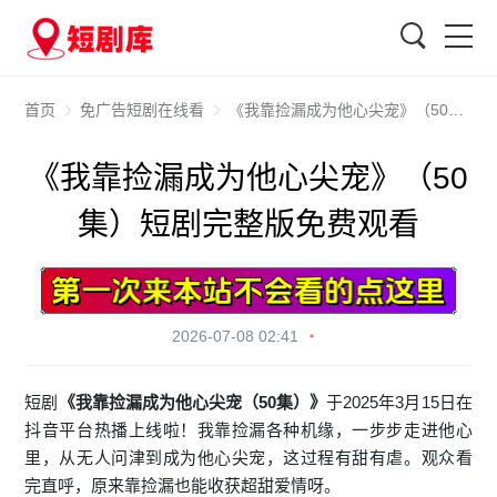
搜索
首页
免广告短剧在线看
《我靠捡漏成为他心尖宠》（50集）短剧完整版免费观看
《我靠捡漏成为他心尖宠》（50
集）短剧完整版免费观看
2026-07-08 02:41
短剧
《我靠捡漏成为他心尖宠（50集）》
于2025年3月15日在
抖音平台热播上线啦！我靠捡漏各种机缘，一步步走进他心
里，从无人问津到成为他心尖宠，这过程有甜有虐。观众看
完直呼，原来靠捡漏也能收获超甜爱情呀。