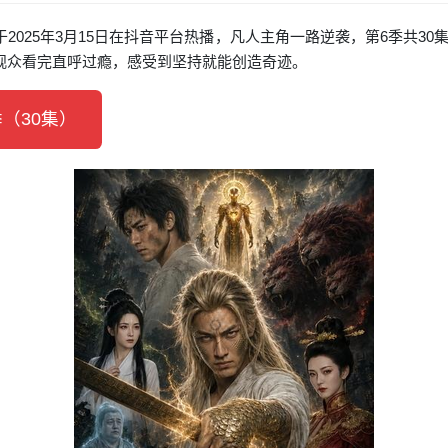
于2025年3月15日在抖音平台热播，凡人主角一路逆袭，第6季共3
观众看完直呼过瘾，感受到坚持就能创造奇迹。
（30集）