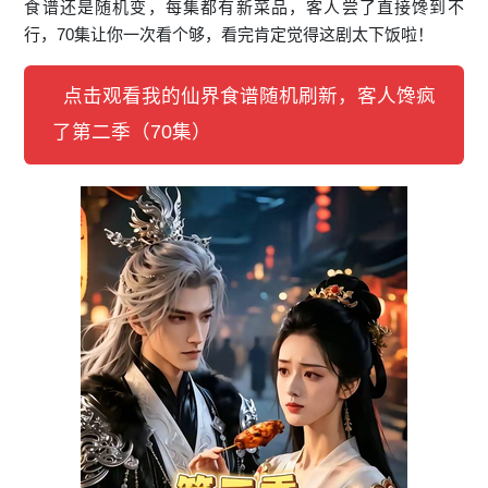
食谱还是随机变，每集都有新菜品，客人尝了直接馋到不
行，70集让你一次看个够，看完肯定觉得这剧太下饭啦！
点击观看我的仙界食谱随机刷新，客人馋疯
了第二季（70集）