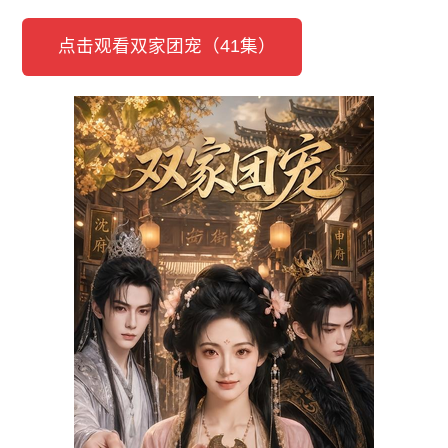
点击观看双家团宠（41集）