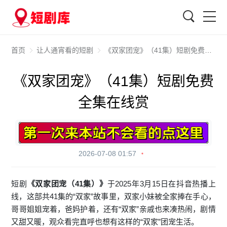
搜索
首页
让人通宵看的短剧
《双家团宠》（41集）短剧免费全集在线赏
《双家团宠》（41集）短剧免费
全集在线赏
2026-07-08 01:57
短剧
《双家团宠（41集）》
于2025年3月15日在抖音热播上
线，这部共41集的“双家”故事里，双家小妹被全家捧在手心，
哥哥姐姐宠着，爸妈护着，还有“双家”亲戚也来凑热闹，剧情
又甜又暖，观众看完直呼也想有这样的“双家”团宠生活。