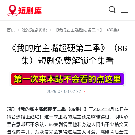
搜索
首页
独家短剧资源
《我的雇主嘴超硬第二季》（86集）短剧免费解锁全集看
《我的雇主嘴超硬第二季》（86
集）短剧免费解锁全集看
2026-07-08 02:22
短剧
《我的雇主嘴超硬第二季（86集）》
于2025年3月15日在
抖音热播上线啦！这一季里我的雇主还是嘴硬得很，明明心
里在意却死不承认，86集剧情里他和身边人闹出不少搞笑又
温暖的事儿，观众看完会觉得这雇主太可爱，嘴硬背后全是