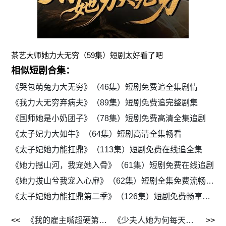
茶艺大师她力大无穷（59集）短剧太好看了吧
相似短剧合集：
《哭包萌兔力大无穷》（46集）短剧免费追全集剧情
《我力大无穷弃病夫》（89集）短剧免费追完整剧集
《国师她是小奶团子》（78集）短剧免费高清全集追剧
《太子妃力大如牛》（64集）短剧高清全集畅看
《太子妃她力能扛鼎》（113集）短剧免费在线追全集
《她力撼山河，我宠她入骨》（61集）短剧免费在线追剧
《她力拔山兮我宠入心扉》（62集）短剧全集免费流畅播放
《太子妃她力能扛鼎第二季》（126集）短剧免费畅享全集剧
《我的雇主嘴超硬第二季》（86集）短剧免费解锁全集看
《少夫人她为何每天那样》（52集）短剧全集免费观看