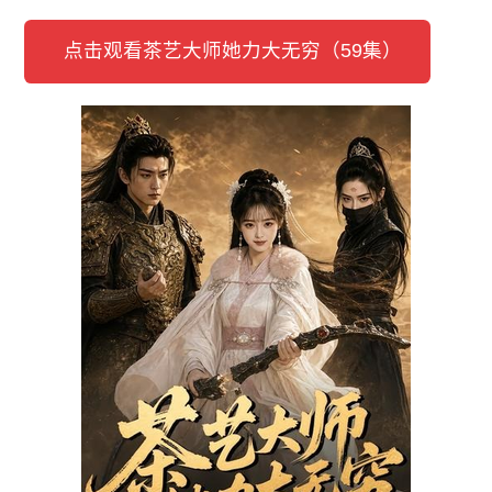
点击观看茶艺大师她力大无穷（59集）