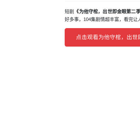
短剧
《为他守棺，出世即金眼第二季
好多事，104集剧情超丰富，看完
点击观看为他守棺，出世即