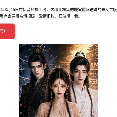
25年3月15日在抖音热播上线，这部共26集的
晚棠照归途
讲的是女主
看完会觉得亲情很暖，爱情很甜，很值得一看。
集）