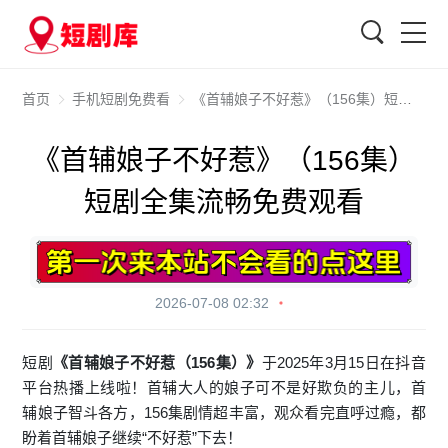
搜索
首页
手机短剧免费看
《首辅娘子不好惹》（156集）短剧全集流畅免费观看
《首辅娘子不好惹》（156集）
短剧全集流畅免费观看
2026-07-08 02:32
短剧
《首辅娘子不好惹（156集）》
于2025年3月15日在抖音
平台热播上线啦！首辅大人的娘子可不是好欺负的主儿，首
辅娘子智斗各方，156集剧情超丰富，观众看完直呼过瘾，都
盼着首辅娘子继续“不好惹”下去！