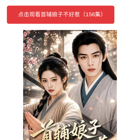
点击观看首辅娘子不好惹（156集）