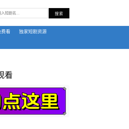
搜索
免费看
独家短剧资源
观看