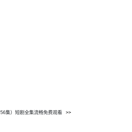
56集）短剧全集流畅免费观看