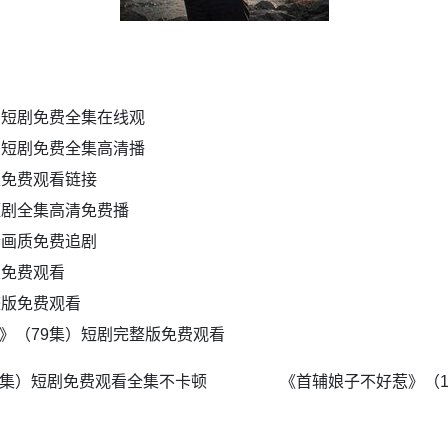
）短剧免费全集在线观
）短剧免费全集高清播
家免费观看链接
短剧全集高清免费播
清画质免费追剧
版免费观看
整版免费观看
》（79集）短剧完整版免费观看
2集）短剧免费观看全集不卡顿
《首辅娘子不好惹》（1