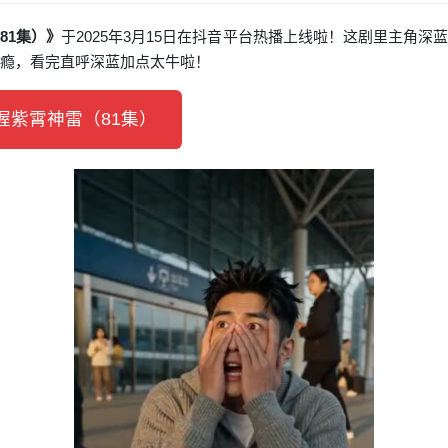
81集）》
于2025年3月15日在抖音平台热播上线啦！这剧里主角
过瘾，看完直呼深蓝加点太牛啦！
紫霄神雷（81集）