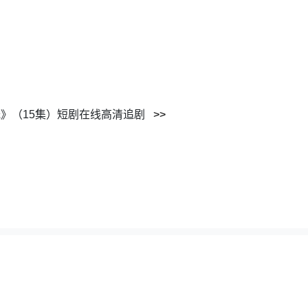
》（15集）短剧在线高清追剧
62195351@gmail.com