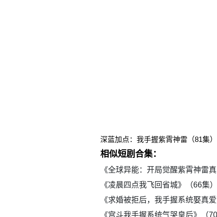
深蓝加点：我手握紫霄神雷（81集
相似短剧合集：
《全球异能：开局觉醒紫霄神雷真
《凌晨四点我飞回省城》（66集
《求婚被拒后，我手握系统娶真爱
《宫斗我手握系统气哭皇后》（7