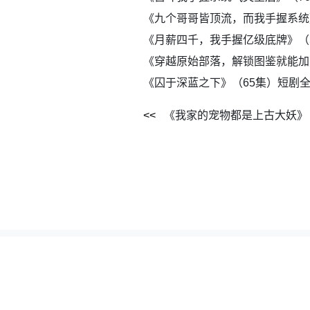
《九个哥哥皆顶流，而我手握系统
《月薪四千，我手握亿级底牌》（
《穿越原始部落，解锁图鉴就能加
《囚于深蓝之下》（65集）短剧
《我家的宠物都是上古大妖》
本站所有资源全部采集自网络公开网盘