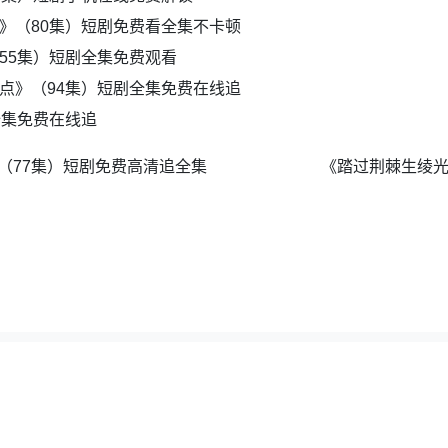
》（80集）短剧免费看全集不卡顿
55集）短剧全集免费观看
点》（94集）短剧全集免费在线追
全集免费在线追
（77集）短剧免费高清追全集
《踏过荆棘生绫光
夸克地图
|
百度地图
|
全集短剧网
，如若采集的资源侵犯了原作者的合法权益，请及时联系我们删除。邮箱：wuyong9