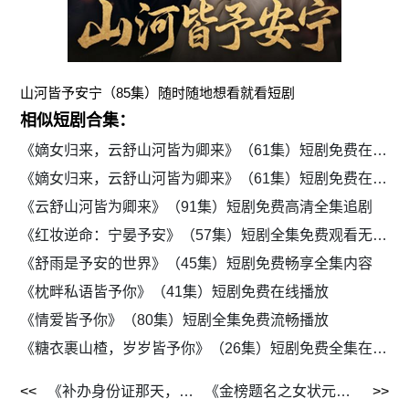
山河皆予安宁（85集）随时随地想看就看短剧
相似短剧合集：
《嫡女归来，云舒山河皆为卿来》（61集）短剧免费在线观看全集
《嫡女归来，云舒山河皆为卿来》（61集）短剧免费在线追剧
《云舒山河皆为卿来》（91集）短剧免费高清全集追剧
《红妆逆命：宁晏予安》（57集）短剧全集免费观看无广告
《舒雨是予安的世界》（45集）短剧免费畅享全集内容
《枕畔私语皆予你》（41集）短剧免费在线播放
《情爱皆予你》（80集）短剧全集免费流畅播放
《糖衣裹山楂，岁岁皆予你》（26集）短剧免费全集在线畅享
《补办身份证那天，我凭白多了个女儿》（40集）短剧全集免费网页观看
《金榜题名之女状元》（51集）短剧免费畅享全集剧情