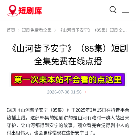
搜索
首页
短剧免费看全集
《山河皆予安宁》（85集）短剧全集免费在线点播
《山河皆予安宁》（85集）短剧
全集免费在线点播
2026-07-08 01:56
短剧《山河皆予安宁（85集）》于2025年3月15日在抖音平台
热播上线，这部85集的短剧讲的是山河有难时一群人站出来
守护，让山河都得到安宁的故事，观众看完会觉得剧中人的
付出很伟大，也会更珍惜现在这份安宁日子。